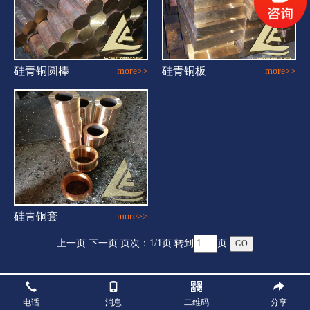
硅青铜圆棒
硅青铜板
more>>
more>>
硅青铜套
more>>
上一页 下一页 页次：
1
/1页 转到
页
电话
消息
二维码
分享