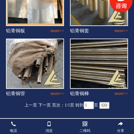
铝青铜板
铝青铜套
more>>
more>>
铝青铜管
铝青铜棒
more>>
more>>
上一页 下一页 页次：
1
/1页 转到
页
电话
消息
二维码
分享