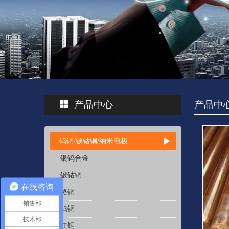
产品中心
产品中
钨铜/铍钴铜/纳米电极
银钨合金
铍钴铜
在线咨询
铬铜
销售部
钨铜
技术部
红铜