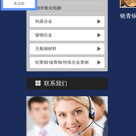
售后部
纳米氧化电极
铬青
钨基合金
铍铜合金
无氧铜材料
铝青铜/锡青铜/特殊合金青铜
联系我们