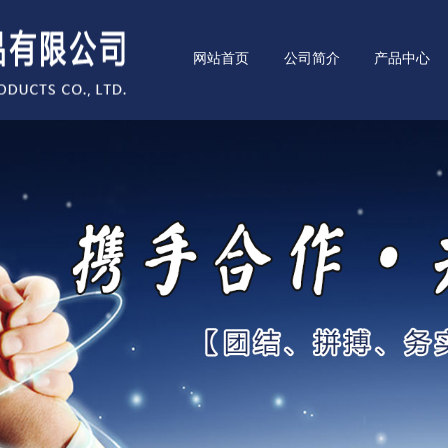
网站首页
公司简介
产品中心