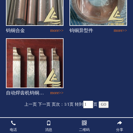
钨铜合金
钨铜异型件
more>>
more>>
自动焊齿机钨铜托条
more>>
上一页 下一页 页次：
1
/1页 转到
页
电话
消息
二维码
分享