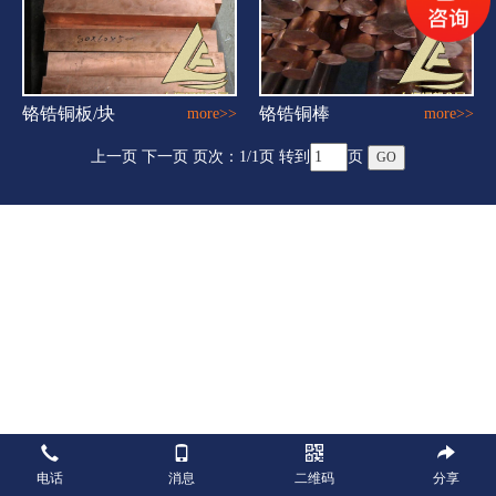
铬锆铜板/块
铬锆铜棒
more>>
more>>
上一页 下一页 页次：
1
/1页 转到
页
电话
消息
二维码
分享