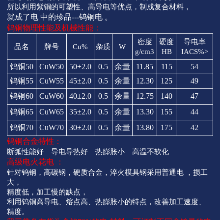
所以利用紫铜的可塑性、高导电等优点，制成复合材料，
就成了电 中的珍品---钨铜电 。
钨铜物理性能及机械性能：
密度
硬度
导电率
品名
牌号
Cu%
杂质
W
g/cm3
HB
IACS%>
钨铜50
CuW50
50±2.0
0.5
余量
11.85
115
54
钨铜55
CuW55
45±2.0
0.5
余量
12.30
125
49
钨铜60
CuW60
40±2.0
0.5
余量
12.75
140
47
钨铜65
CuW65
35±2.0
0.5
余量
13.30
155
44
钨铜70
CuW70
30±2.0
0.5
余量
13.80
175
42
钨铜合金特性：
断弧性能好 导电导热好 热膨胀小 高温不软化
高级电火花电 ：
针对钨钢，高碳钢，硬质合金，淬火模具钢采用普通电 ，损工
大，
精度低，加工慢的缺点，
利用钨铜高导电、熔点高、热膨胀小的特点，改善加工速度、
精度。