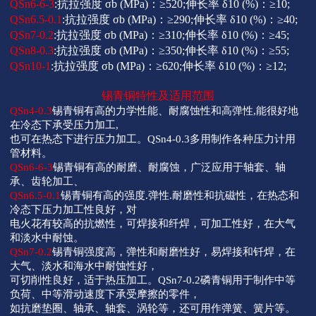
QSn6-6-3
:抗拉强度
σb
(MPa)：≥520;伸长率
δ10
(%)：≥10;
QSn6.5-0.1
:抗拉强度
σb
(MPa)：≥290;伸长率
δ10
(%)：≥40;
QSn7-0.2
:抗拉强度
σb
(MPa)：≥310;伸长率
δ10
(%)：≥45;
QSn8-0.3
:抗拉强度
σb
(MPa)：≥350;伸长率
δ10
(%)：≥55;
QSn10-1
:抗拉强度
σb
(MPa)：≥620;伸长率
δ10
(%)：≥12;
锡青铜特性及适用范围
QSn4-0.3
锡青铜有高的力学性能、耐腐蚀性和高弹性,能很好地
在冷态下承受压力加工,
也可在热态下进行压力加工。QSn4-0.3多用制作各种压力计用
管材料。
QSn6-6-3
锡青铜有高的耐磨、耐腐蚀，广泛应用于轴套、轴
承、齿轮加工、
QSn6.5-0.1
锡青铜有高的强度.弹性.耐磨性和抗磁性，在热态和
冷态下压力加工性良好，对
电火花有较高的抗燃性，可焊接和纤焊，可加工性好，在大气
和淡水中耐蚀。
QSn7-0.2
锡青铜强度高，弹性和耐磨性好，易焊接和钎焊，在
大气、淡水和海水中耐蚀性好，
可切削性良好，适于热压加工。QSn7-0.2磷青铜用于制作中等
负荷、中等滑动速度下承受摩擦的零件，
如抗磨垫圈、轴承、轴套、涡轮等，还可用作弹簧、簧片等。