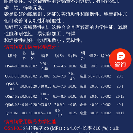
耐磨零件。变形锡青铜的含锡量不超过8%，有时还添加
磷、铅、锌等元素。
磷是良好的脱氧剂，还能改善流动性和耐磨性。锡青铜中加
铅可改善可切削性和耐磨性，
加锌可改善铸造性能。这种合金具有较高的力学性能、减磨
性能和耐蚀性，易切削加工，钎焊
和焊接性能好，收缩系数小，无磁性。
锡青铜常用牌号化学成分：
铁
镍
铜
牌
号
磷
P
锡
Sn
铅
Pb
锌
Zn
锰
Mn
杂质总和
Fe
Ni
Cu
0.20～
QSn4-0.3
≤0.02
≤0.02
3.5～4.5
≤0.02
余量
≤0.5
≤0.002
≤0.1
0.40
2.0～
QSn6-6-3
≤0.02
≤0.02
≤0.002
5.0～7.0
余量
5.0～7.0
≤0.002
≤0.3
4.0
QSn6.5-
≤0.05
≤0.20
0.10-0.25
6.0～7.0
≤0.02
余量
≤0.30
≤0.002
≤0.1
0.1
0.10～
QSn7-0.2
≤0.05
≤0.02
6.0～8.0
≤0.02
余量
≤0.10
≤0.002
≤0.15
0.25
QSn8-0.3
≤0.01
≤0.20
0.03-0.35
7.0-9.0
≤0.05
余量
≤0.20
≤0.002
≤0.1
9.0～
QSn10-1
≤0.1
≤0.10
0.5～1.0
≤0.25
余量
≤0.05
≤0.002
≤0.15
11.5
锡青铜常用牌号力学性能
QSn4-0.3
:抗拉强度
σb
(MPa)：≥410;伸长率
δ10
(%)：≥8;