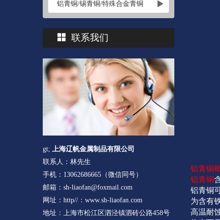
铝青铜/锡青铜/特殊合金青铜
联系我们
gt;
上海辽帆金属制品有限公司
联系人：林先生
铝青铜
手机：13062686665（微信同号）
铝青铜
邮箱：sh-liaofan@foxmail.com
铝青铜
网址：http//：www.sh-liaofan.com
为含有
高温耐
地址：上海市松江区泗泾镇泗砖公路458号