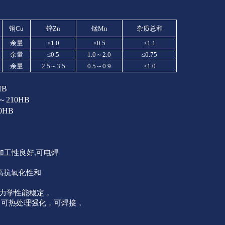
铜Cu
锌Zn
锰Mn
杂质总和
余量
≤1.0
≤0.5
≤1.1
余量
≤0.5
1.0～2.0
≤0.75
余量
2.5～3.5
0.5～0.9
≤1.0
HB
～210HB
0HB
：
加工性良好,可电焊
高抗氧化性和
下力学性能稳定，
，可热处理强化，可焊接，