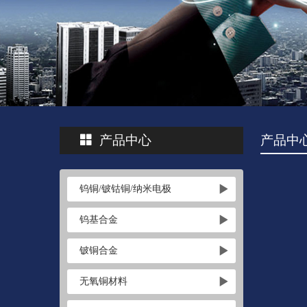
产品中心
产品中
钨铜/铍钴铜/纳米电极
钨基合金
铍铜合金
无氧铜材料