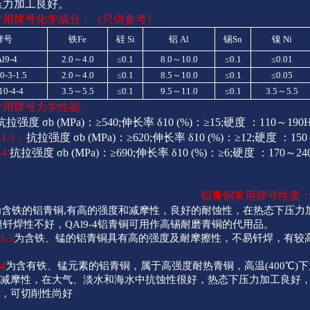
压力加工良好。
常用牌号化学成分：（只供参考）
牌号
铁Fe
硅
Si
铝
Al
锡Sn
镍
Ni
l9-4
2.0～4.0
≤0.1
8.0～10.0
≤0.1
≤0.01
0-3-1.5
2.0～4.0
≤0.1
8.5～10.0
≤0.1
≤0.05
10-4-4
3.5～5.5
≤0.1
9.5～11.0
≤0.1
3.5～5.5
常用牌号力学性能
抗拉强度
σb
(MPa)：≥540;伸长率
δ10
(%)：≥15;硬度
：110～190
-1.5：
抗拉强度
σb
(MPa)：≥620;伸长率
δ10
(%)：≥12;硬度
：150
4:
抗拉强度
σb
(MPa)：≥690;伸长率
δ10
(%)：≥6;硬度
：170～24
铝青铜常用牌号性质
为含铁的铝青铜,有高的强度和减摩性，良好的耐蚀性，在热态下压力
但钎焊性不好，QAl9-4铝青铜可用作高锡耐磨青铜的代用品。
1.5
为含铁、锰的铝青铜具有高的强度及耐摩擦性，不易钎焊，有较
-4
为含有铁、锰元素的铝青铜，属于高强度耐热青铜，高温(400℃)
的减摩性，在大气、淡水和海水中抗蚀性很好，热态下压力加工良好
焊，可切削性尚好