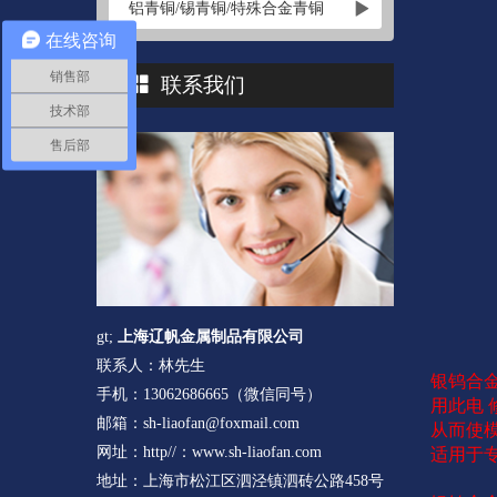
铝青铜/锡青铜/特殊合金青铜
在线咨询
销售部
联系我们
技术部
售后部
gt;
上海辽帆金属制品有限公司
联系人：林先生
银钨合
手机：13062686665（微信同号）
用此电 
邮箱：sh-liaofan@foxmail.com
从而使
网址：http//：www.sh-liaofan.com
适用于
地址：上海市松江区泗泾镇泗砖公路458号