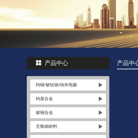
产品中心
产品中
钨铜/铍钴铜/纳米电极
钨基合金
铍铜合金
无氧铜材料