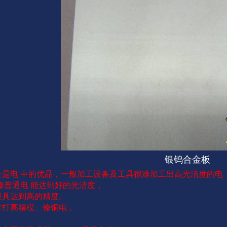
银钨合金板
金是电 中的优品，一般加工设备及工具很难加工出高光洁度的电 
修普通电 能达到好的光洁度，
模具达到高的精度。
专打高精模、修铜电 。