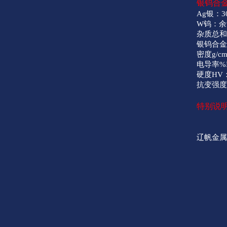
银钨合
Ag银：3
W钨：余
杂质总和
银钨合
密度g/cm
电导率%I
硬度HV：
抗变强度：
特别说
辽帆金