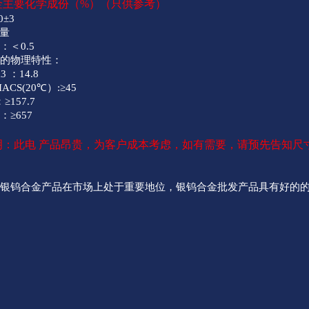
金主要化学成份（%）（只供参考）
0±3
量
：＜0.5
金的物理特性：
3
：14.8
ACS(20℃）:≥45
≥157.7
≥657
明：此电 产品昂贵，为客户成本考虑，如有需要，请预先告知尺
属银钨合金产品在市场上处于重要地位，银钨合金批发产品具有好的