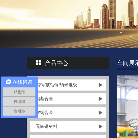
产品中心
车间展
在线咨询
钨铜/铍钴铜/纳米电极
销售部
钨基合金
技术部
售后部
铍铜合金
无氧铜材料