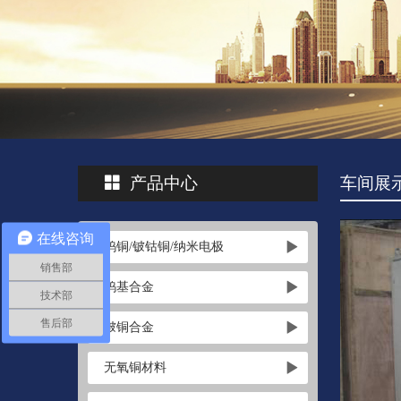
产品中心
车间展
在线咨询
钨铜/铍钴铜/纳米电极
销售部
钨基合金
技术部
售后部
铍铜合金
无氧铜材料